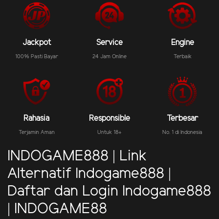
Jackpot
Service
Engine
100% Pasti Bayar
24 Jam Online
Terbaik
Rahasia
Responsible
Terbesar
Terjamin Aman
Untuk 18+
No. 1 di Indonesia
INDOGAME888 | Link
Alternatif Indogame888 |
Daftar dan Login Indogame888
| INDOGAME88