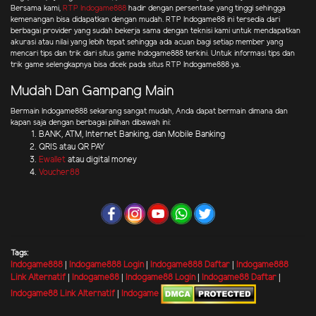
Bersama kami,
RTP Indogame888
hadir dengan persentase yang tinggi sehingga
kemenangan bisa didapatkan dengan mudah. RTP Indogame88 ini tersedia dari
berbagai provider yang sudah bekerja sama dengan teknisi kami untuk mendapatkan
akurasi atau nilai yang lebih tepat sehingga ada acuan bagi setiap member yang
mencari tips dan trik dari situs game Indogame888 terkini. Untuk informasi tips dan
trik game selengkapnya bisa dicek pada situs RTP Indogame888 ya.
Mudah Dan Gampang Main
Bermain Indogame888 sekarang sangat mudah, Anda dapat bermain dimana dan
kapan saja dengan berbagai pilihan dibawah ini:
BANK, ATM, Internet Banking, dan Mobile Banking
QRIS atau QR PAY
Ewallet
atau digital money
Voucher88
Tags:
Indogame888
|
Indogame888 Login
|
Indogame888 Daftar
|
Indogame888
Link Alternatif
|
Indogame88
|
Indogame88 Login
|
Indogame88 Daftar
|
Indogame88 Link Alternatif
|
Indogame