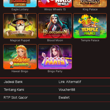
Eagle Lottery
Winzo Wheels 15
King Palace
Magical Puppet
Blood Moon
Temple Palace
Hawaii Bingo
Bingo Party
Jadwal Bank
Link Alternatif
Tentang Kami
Voucher88
RTP Slot Gacor
Ewallet