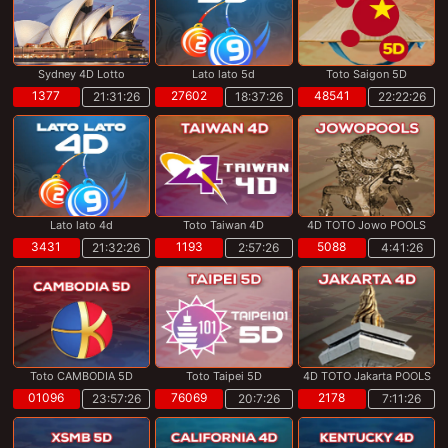
Sydney 4D Lotto
Lato lato 5d
Toto Saigon 5D
1377
27602
48541
21:31:25
18:37:25
22:22:25
Lato lato 4d
Toto Taiwan 4D
4D TOTO Jowo POOLS
3431
1193
5088
21:32:25
2:57:25
4:41:25
Toto CAMBODIA 5D
Toto Taipei 5D
4D TOTO Jakarta POOLS
01096
76069
2178
23:57:25
20:7:25
7:11:25