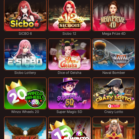
SICBO 6
Sicbo 12
Mega Prize 4D
Sicbo Lottery
Dice of Geisha
Naval Bomber
Winzo Wheels 20
Super Magic 5D
Crazy Lotto