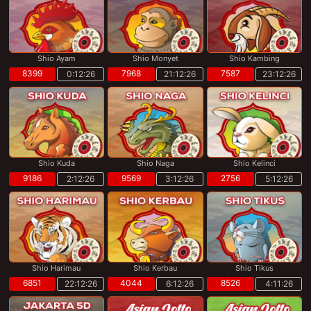
Shio Ayam
Shio Monyet
Shio Kambing
8399
7968
7587
0:12:25
21:12:25
23:12:25
Shio Kuda
Shio Naga
Shio Kelinci
9186
9569
2756
2:12:25
3:12:25
5:12:25
Shio Harimau
Shio Kerbau
Shio Tikus
6851
4044
8526
22:12:25
6:12:25
4:11:25