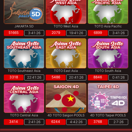
JAKARTA 5D
TOTO West Asia
TOTO Asia Pacific
51665
2079
6899
3:41:25
19:41:25
3:41:25
TOTO Southeast Asia
TOTO East Asia
TOTO South Asia
3318
5486
8846
22:41:25
20:41:25
0:41:25
TOTO Central Asia
4D TOTO Saigon POOLS
4D TOTO Taipei POOLS
3414
6244
3768
2:41:25
4:42:25
2:7:25