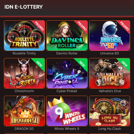
IDN E-LOTTERY
PROMO
PROMO
PROMO
Roulette Trinity
Davinci Roller
Universe 6D
NEW
NEW
NEW
Chinchirorin
Cyber Pinball
Valhalla's Dice
DRAGON 5D
Winzo Wheels 9
Long Hu Clash