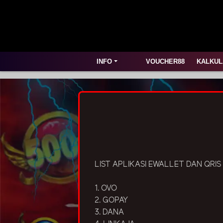
INFO
VOUCHER88
KALKUL
LIST APLIKASI EWALLET DAN QRI
1. OVO
2. GOPAY
3. DANA