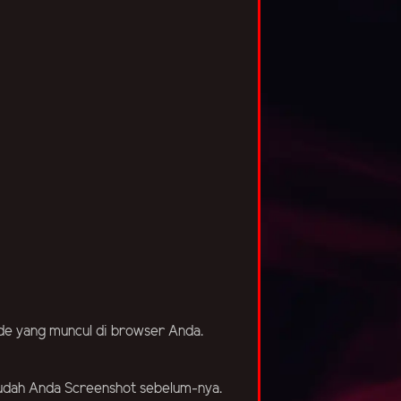
de yang muncul di browser Anda.
 sudah Anda Screenshot sebelum-nya.