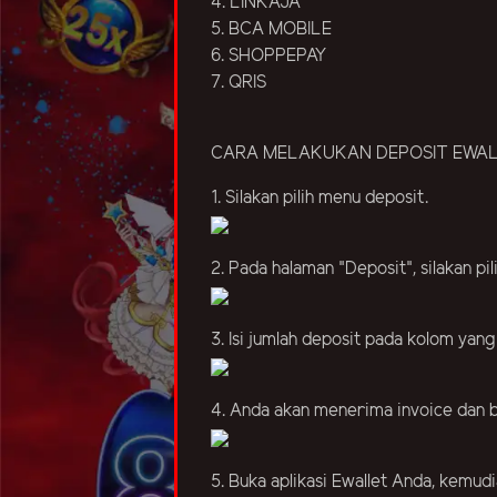
4. LINKAJA
5. BCA MOBILE
6. SHOPPEPAY
7. QRIS
CARA MELAKUKAN DEPOSIT EWAL
1. Silakan pilih menu deposit.
2. Pada halaman "Deposit", silakan pi
3. Isi jumlah deposit pada kolom yan
4. Anda akan menerima invoice dan 
5. Buka aplikasi Ewallet Anda, kemu