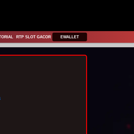
TORIAL
RTP SLOT GACOR
EWALLET
8