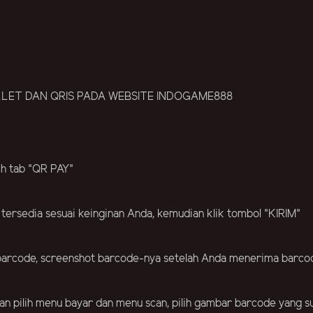
LET DAN QRIS PADA WEBSITE INDOGAME888
lih tab "QR PAY"
g tersedia sesuai keinginan Anda, kemudian klik tombol "KIRIM"
barcode, screenshot barcode-nya setelah Anda menerima barco
dian pilih menu bayar dan menu scan, pilih gambar barcode yang