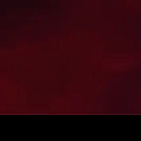
TP Slot Gacor
Ewallet