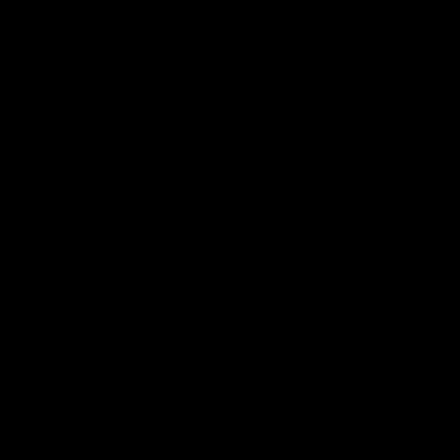
AR
nesia
.
in.
f