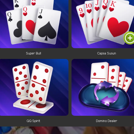
Super Bull
Capsa Susun
QQ Spirit
Domino Dealer