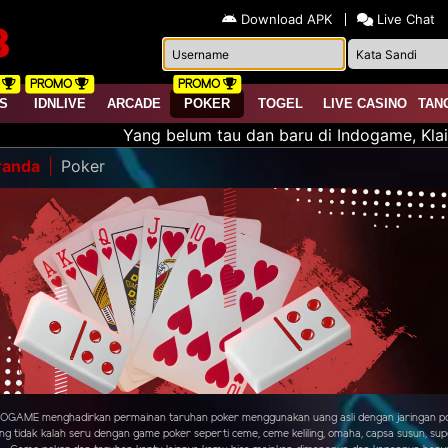
Download APK
Live Chat
O
PROMO
PROMO
S
IDNLIVE
ARCADE
POKER
TOGEL
LIVE CASINO
TAN
lum tau dan baru di Indogame, Klaim bonus tambahan jika 
randa
Poker
OGAME menghadirkan permainan taruhan poker menggunakan uang asli dengan jaringan poker
ng tidak kalah seru dengan game poker seperti ceme, ceme keliling, omaha, capsa susun, su