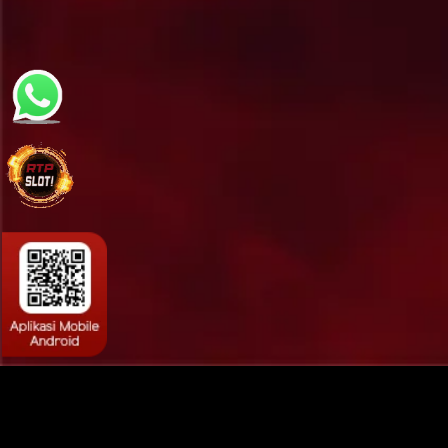
Jadwal Bank
Link Alternat