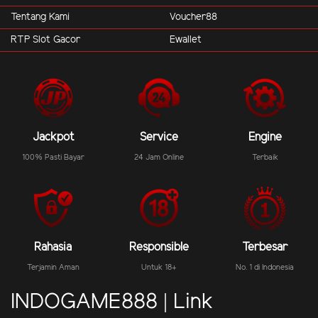
Tentang Kami
Voucher88
RTP Slot Gacor
Ewallet
Jackpot
Service
Engine
100% Pasti Bayar
24 Jam Online
Terbaik
Rahasia
Responsible
Terbesar
Terjamin Aman
Untuk 18+
No. 1 di Indonesia
INDOGAME888 | Link