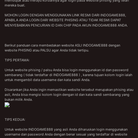
membujuk atau merayu korbannya agar login pada website phising yang telah
mereka buat.
MOHON LOGIN DENGAN MENGGUNAKAN LINK RESMI DARI INDOGAME888,
APABILA ANDA LOGIN DARI WEBSITE PHISING ATAU TIDAK RESMI DAPAT
.
MENYEBABKAN PENCURIAN ID DAN CHIP PADA AKUN INDOGAME888 ANDA.
Berikut panduan cara membedakan website ASLI INDOGAME888 dengan
website PHISING atau PALSU agar Anda tidak tertipu.
TIPS PERTAMA:
Untuk website phising / palsu Anda bisa login menggunakan id dan password
sembarang ( tidak terdaftar di INDOGAME888 ) , karena tujuan kolom login ialah
untuk mengambil data username dan kata sandi Anda.
Disarankan jika Anda ingin memastikan website tersebut merupakan phising atau
asli, Anda bisa mengisi kolom login dengan id dan kata sandi sembarang yang
bukan milik Anda.
TIPS KEDUA:
Untuk website INDOGAME888 yang asli Anda diharuskan login menggunakan
username dan password Anda dengan benar sesuai yang terdaftar di website