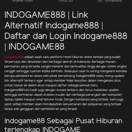
Terjamin Aman
Untuk 18+
No. 1 di Indonesia
INDOGAME888 | Link
Alternatif Indogame888 |
Daftar dan Login Indogame888
| INDOGAME88
Indogame888
adalah salah satu platform resmi hiburan online terbaik yang sudah
terpercaya dan dimainkan dari berbagai daerah di Indonesia. Berbagai macam
permainan yang tersedia sangat menarik dan berkualitas tinggi dengan sistem engine
canggih sehingga nyaman ketika bermain. Walaupun saat ini sering mengalami kendala
berupa pemblokiran akses oleh pihak berwenang, Indogame888 selalu meng-update
link alternatif terbaru agar setiap member tidak kesulitan dalam mengakses situs
untuk masuk ke dalam akun maupun daftar sebagai pemain baru.
Indogame888 kini hadir juga dengan inovasi terbaru dan terus melalukan update
sehingga permainan dapat di akses mudah dari berbagai perangkat dari komputer,
laptop, tablet maupun smartphone Anda. Dengan kombinasi yang terbaik, kami juga
yakin setiap member akan mendapatkan kenyamanan dan pelayanan yang terbaik
tanpa ada gangguan dari pemblokiran yang terjadi.
Indogame88 Sebagai Pusat Hiburan
terlengkap INDOGAME